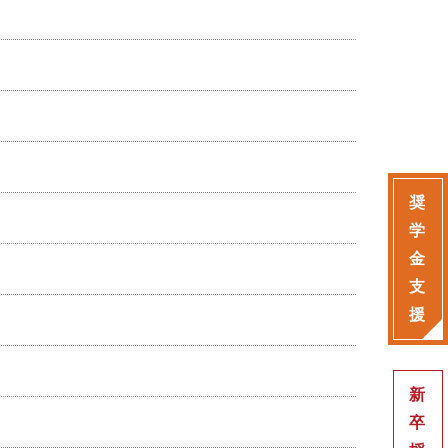
奨
学
金
支
援
新
卒