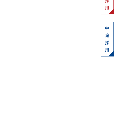
採
用
中
途
採
用