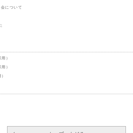
明会について
た
採用）
採用）
用）